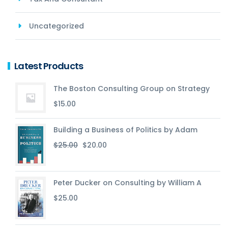
Uncategorized
Latest Products
The Boston Consulting Group on Strategy
$
15.00
Building a Business of Politics by Adam
Le
Le
$
25.00
$
20.00
prix
prix
initial
actuel
était :
est :
Peter Ducker on Consulting by William A
$25.00.
$20.00.
$
25.00