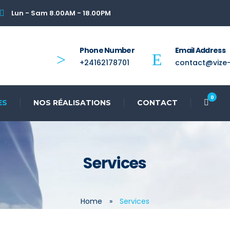
Lun - Sam 8.00AM - 18.00PM
Phone Number
Email Address
+24162178701
contact@vize-
0
ES
NOS RÉALISATIONS
CONTACT
Services
Home
»
Services