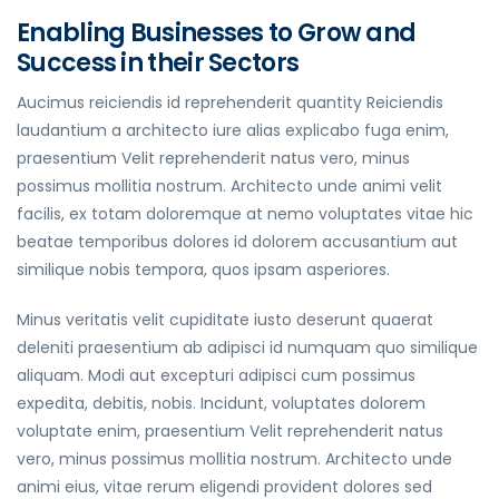
Enabling Businesses to Grow and
Success in their Sectors
Aucimus reiciendis id reprehenderit quantity Reiciendis
laudantium a architecto iure alias explicabo fuga enim,
praesentium Velit reprehenderit natus vero, minus
possimus mollitia nostrum. Architecto unde animi velit
facilis, ex totam doloremque at nemo voluptates vitae hic
beatae temporibus dolores id dolorem accusantium aut
similique nobis tempora, quos ipsam asperiores.
Minus veritatis velit cupiditate iusto deserunt quaerat
deleniti praesentium ab adipisci id numquam quo similique
aliquam. Modi aut excepturi adipisci cum possimus
expedita, debitis, nobis. Incidunt, voluptates dolorem
voluptate enim, praesentium Velit reprehenderit natus
vero, minus possimus mollitia nostrum. Architecto unde
animi eius, vitae rerum eligendi provident dolores sed