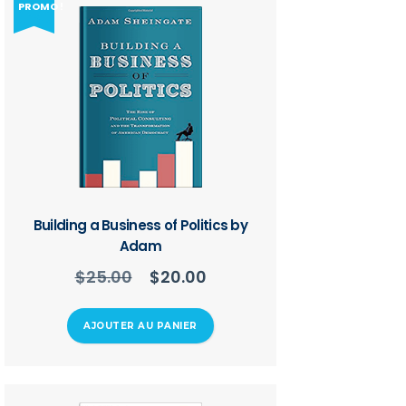
PROMO !
Building a Business of Politics by
Adam
$
25.00
$
20.00
Le
Le
prix
prix
initial
actuel
AJOUTER AU PANIER
était :
est :
$25.00.
$20.00.