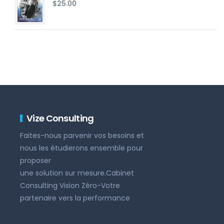
$25.00.
$20.00.
$
25.00
Vize Consulting
Faites-nous parvenir vos besoins et
nous les étudierons ensemble pour
proposer
une solution sur mesure.Cabinet
Consulting Vision Zéro-Votre
partenaire vers la performance